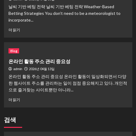
날씨 기반 베팅 전략 날씨 기반 베팅 전략 Weather-Based
Betting Strategies You don’t need to be a meteorologist to
incorporate...
날
더 읽기
씨
기
반
Blog
베
팅
온라인 활동 주소 관리 중요성
전
2026년 04월 13일
admin
략
에
온라인 활동 주소 관리 중요성 온라인 활동이 일상화되면서 다양
대
한 웹사이트 주소를 관리하는 일이 점점 중요해지고 있다. 개인적
해
으로 즐겨찾는 사이트뿐만 아니라...
더
읽
온
더 읽기
어
라
보
인
기
활
검색
동
주
소