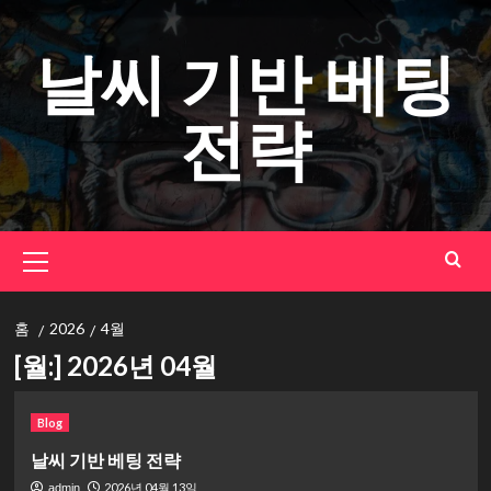
콘
텐
날씨 기반 베팅
츠
로
전략
건
너
뛰
기
기
본
메
뉴
홈
2026
4월
[월:]
2026년 04월
Blog
날씨 기반 베팅 전략
2026년 04월 13일
admin