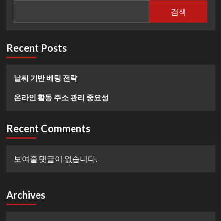
관
검색
리
중
요
성
Recent Posts
에
대
해
날씨 기반 베팅 전략
더
읽
온라인 활동 주소 관리 중요성
어
보
기
Recent Comments
보여줄 댓글이 없습니다.
Archives